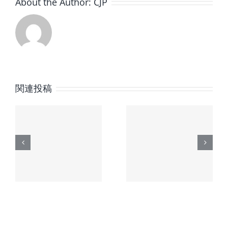
About the Author:
CJP
は
関連投稿
時
【中部時
【中部時
新
眼宝飾新
眼宝飾新
6
聞】2026
聞】2026
の
年2月号の
年1月号
配信