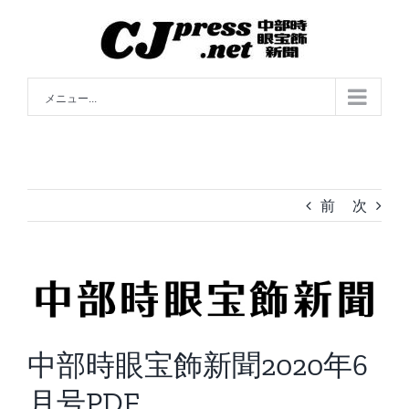
Skip
to
content
メニュー...
前
次
中部時眼宝飾新聞2020年6
月号PDF