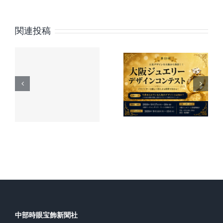
ウ
ェ
ア
関連投稿
第23回 大
の
眼鏡店向
最
時
阪ジュエ
新
け「カス
新
リーデザ
ト
ハラ対
レ
6
インコン
ン
策」講座
ド
の
テスト 作
を公開
を
品募集の
チ
日メ協
ェ
ご案内
ッ
ク
は
中部時眼宝飾新聞社