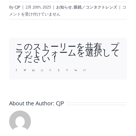
名
By
CJP
|
2月 20th, 2025
|
お知らせ
,
眼鏡／コンタクトレンズ
|
コ
古
メントを受け付けていません
屋
眼
鏡
主
このストーリーを共有、プ
催
ラットフォームを選択して
眼
ください！
鏡
総
Facebook
Twitter
LinkedIn
Reddit
Whatsapp
Tumblr
Pinterest
Vk
Email
合
展
示
会
About the Author:
CJP
「EOF2
開
催！
ア
イ