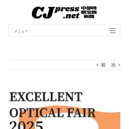
Skip
to
content
メニュー...
前
次