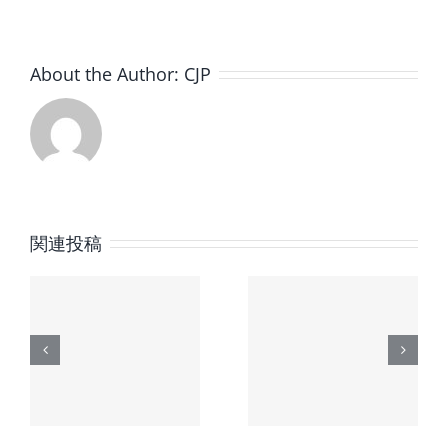
グ
サ
イ
About the Author:
CJP
ト
と
業
務
提
携
は
関連投稿
時
【中部時
【中部時
新
眼宝飾新
眼宝飾新
6
聞】2026
聞】2026
の
年2月号の
年1月号