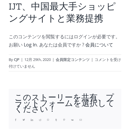
IJT、中国最大手ショッピ
ングサイトと業務提携
このコンテンツを閲覧するにはログインが必要です。
お願い
Log In
. あなたは会員ですか ?
会員について
IJT、
By
CJP
|
12月 29th, 2020
|
会員限定コンテンツ
|
コメントを受け
中
付けていません
国
最
大
手
このストーリーを共有、プ
シ
ラットフォームを選択して
ョ
ください！
ッ
ピ
Facebook
Twitter
LinkedIn
Reddit
Whatsapp
Tumblr
Pinterest
Vk
Email
ン