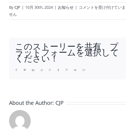
メ
By
CJP
|
10月 30th, 2024
|
お知らせ
|
コメントを受け付けていま
ニ
せん
コ
ン
「&D」、
愛
このストーリーを共有、プ
猫
ラットフォームを選択して
の
ください！
終
生
Facebook
Twitter
LinkedIn
Reddit
Whatsapp
Tumblr
Pinterest
Vk
Email
飼
養
サ
ー
About the Author:
CJP
ビ
ス
を
開
始