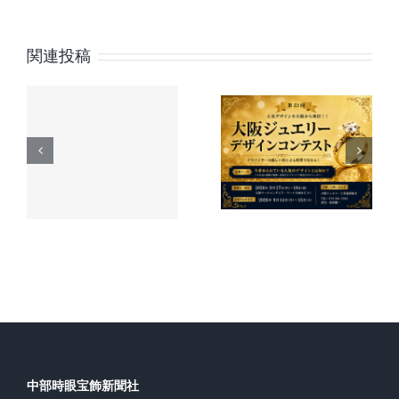
し、
飼
メニコン
い
関連投稿
第23回 大
主
創業75周
の
時
阪ジュエ
「も
年特設サ
新
リーデザ
し
イト公
も」
6
インコン
に
開 記念
備
の
テスト 作
え
動画とヒ
品募集の
る
ストリー
新
ご案内
プ
を発信
ラ
ン
を
発
表
中部時眼宝飾新聞社