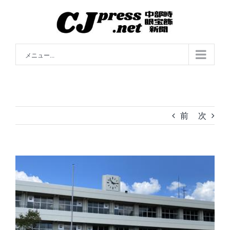
Skip
to
content
メニュー...
前
次