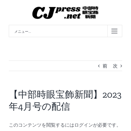
Skip
to
content
メニュー...
前
次
【中部時眼宝飾新聞】2023
年4月号の配信
このコンテンツを閲覧するにはログインが必要です。