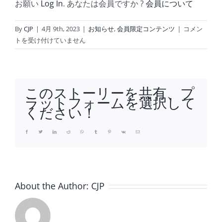
お願い
Log In
. あなたは会員ですか ?
会員について
【中
By
CJP
|
4月 9th, 2023
|
お知らせ
,
会員限定コンテンツ
|
コメン
部
トを受け付けていません
時
眼
宝
飾
このストーリーを共有、プ
新
ラットフォームを選択して
聞】
ください！
2023
年
Facebook
Twitter
LinkedIn
Reddit
Whatsapp
Tumblr
Pinterest
Vk
Email
4
月
号
の
About the Author:
CJP
配
信
は