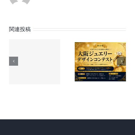
メニコン
関連投稿
第23回 大
創業75周
時
阪ジュエ
年特設サ
新
リーデザ
イト公
6
インコン
開 記念
の
テスト 作
動画とヒ
品募集の
ストリー
ご案内
を発信