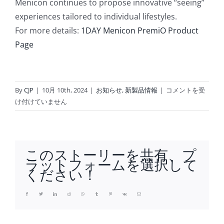
Menicon continues to propose innovative “seeing”
experiences tailored to individual lifestyles.
For more details:
1DAY Menicon PremiO Product
Page
メ
By
CJP
|
10月 10th, 2024
|
お知らせ
,
新製品情報
|
コメントを受
ニ
け付けていません
コ
ン、
成
長
このストーリーを共有、プ
す
ラットフォームを選択して
る
ください！
1DAY
レ
Facebook
Twitter
LinkedIn
Reddit
Whatsapp
Tumblr
Pinterest
Vk
Email
ン
ズ