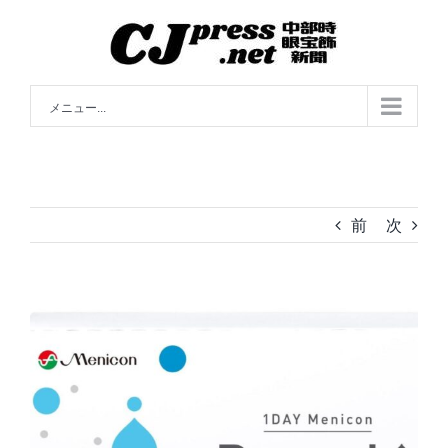
Skip
to
content
メニュー...
前
次