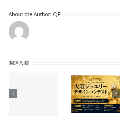
市
場
About the Author:
CJP
に
応
じ
た
新
製
品
展
関連投稿
第23回 大
『ザ・シ
開
は
時
阪ジュエ
チズン』
新
リーデザ
勝色の藍
6
インコン
染和紙文
の
テスト 作
字板モデ
品募集の
ル 世界