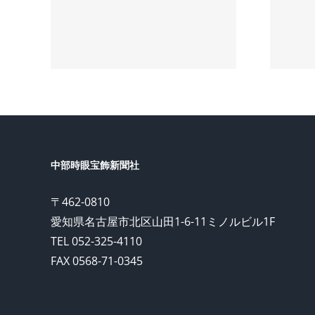
宝飾
【中部時眼宝飾
年4月
新聞】2026年2月
号の配信
中部時眼宝飾新聞社
〒462-0810
愛知県名古屋市北区山田1-6-11ミノルビル1F
TEL 052-325-4110
FAX 0568-71-0345