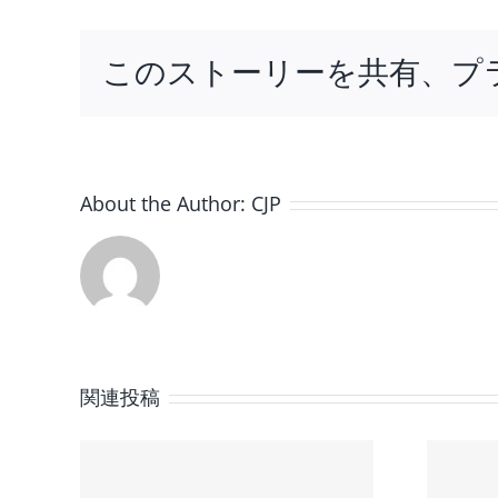
動
東
このストーリーを共有、プ
京
眼
鏡
専
門
学
About the Author:
CJP
校
は
関連投稿