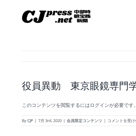
Skip
to
content
役員異動 東京眼鏡専門
このコンテンツを閲覧するにはログインが必要です
役
By
CJP
|
7月 3rd, 2020
|
会員限定コンテンツ
|
コメントを受け
員
異