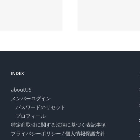
【中部時眼宝飾
【中部時
新聞】2026年1月
新聞】202
号
月号の
INDEX
aboutUS
メンバーログイン
パスワードのリセット
プロフィール
特定商取引に関する法律に基づく表記事項
プライバシーポリシー / 個人情報保護方針